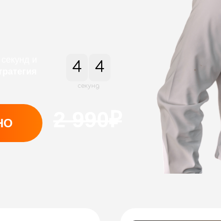
 секунд и
3
4
тратегия
секунд
2 990₽
НО