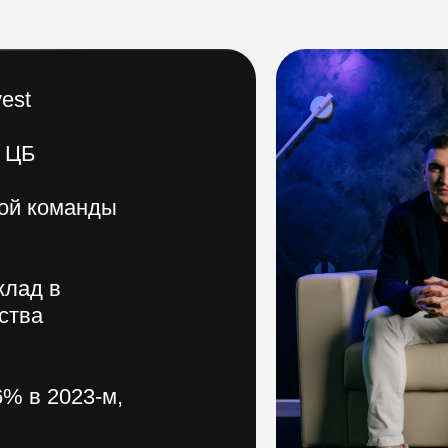
est
 ЦБ
ой команды
клад в
ства
6% в 2023-м,