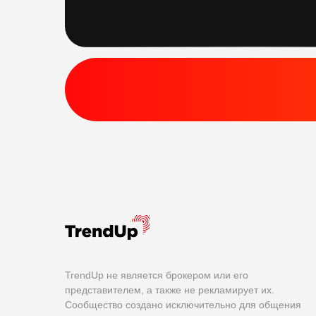
TrendUp не является брокером или его
представителем, а также не рекламирует их.
Сообщество создано исключительно для общения