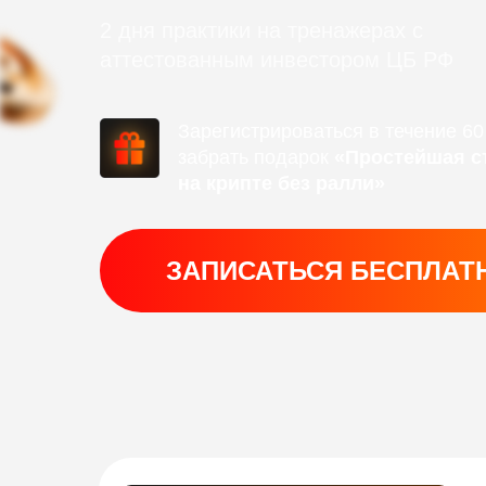
2 дня практики на тренажерах с
аттестованным инвестором ЦБ РФ
Зарегистрироваться в течение 60
забрать подарок
«Простейшая с
на крипте без ралли»
ЗАПИСАТЬСЯ БЕСПЛАТ