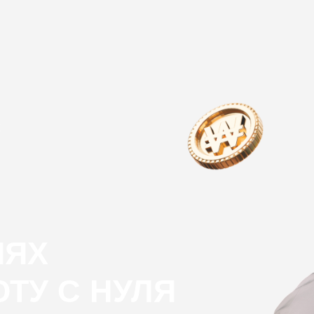
t
ИЯХ
ТУ С НУЛЯ