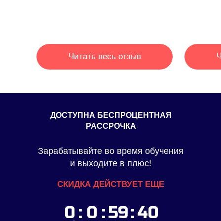
0
:
0
:
59
:
дней
часов
минут
39
Читать весь отзыв
Ч
секунд
ДОСТУПНА БЕСПРОЦЕНТНАЯ
РАССРОЧКА
Зарабатывайте во время обучения
и выходите в плюс!
СКИДКА ДЕЙСТВУЕТ ЕЩЕ
0
:
0
:
59
:
39