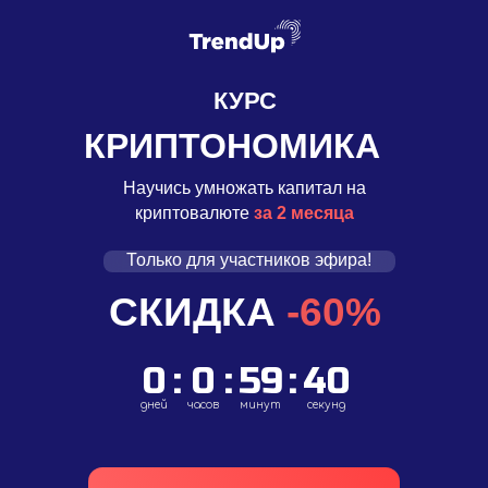
КУРС
КРИПТОНОМИКА
Научись умножать капитал на
криптовалюте
за 2 месяца
Только для участников эфира!
СКИДКА
-60%
0
:
0
:
59
:
39
дней
часов
минут
секунд