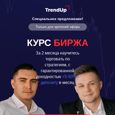
Cпециальное предложение!
Только для зрителей эфира
КУРС
БИРЖА
За 2 месяца научитесь
торговать по
стратегиям, с
гарантированной
доходностью
+5-50% к
депозиту
в месяц