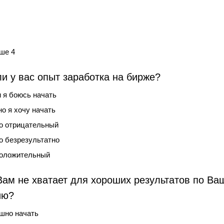
ше 4
ли у вас опыт заработка на бирже?
и я боюсь начать
но я хочу начать
но отрицательный
но безрезультатно
положительный
Вам не хватает для хороших результатов по Ва
ию?
шно начать