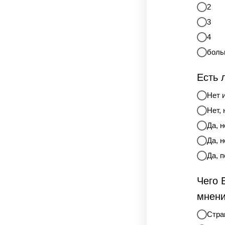
2
3
4
боль
Есть 
Нет 
Нет, 
Да, 
Да, 
Да, 
Чего 
мнен
Стра