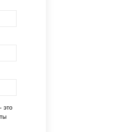
- это
аты