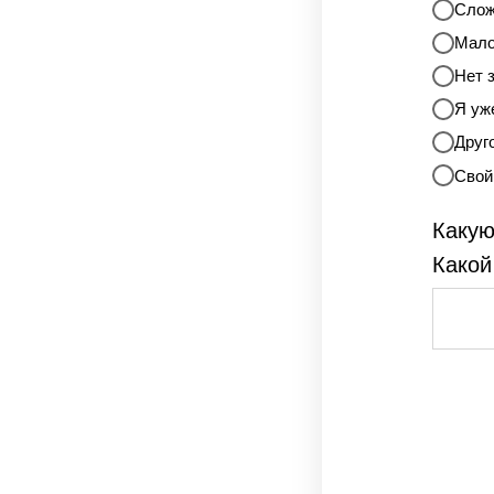
Слож
Мало
Нет 
Я уж
Друг
Свой
Какую
Какой