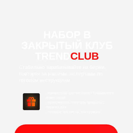
НАБОР В
ЗАКРЫТЫЙ
КЛУБ
TREND
CLUB
Стабильно зарабатывайте на бирже,
повторяя за нашими экспертами по
готовым инструкциям
- конкретные сделки наших трейдеров и
инвесторов
- возможность получать прибыль с
первого дня
- готовые чек-листы, инструкции