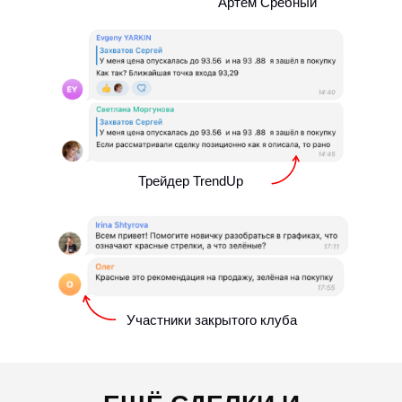
Артём Сребный
завтра в клубе CryptoTrendUp! Доступ к
торговле на 12 месяцев!
Трейдер TrendUp
Участники закрытого клуба
МЕСТА ЗАКОНЧИЛИСЬ