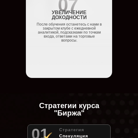
07
УВЕЛИЧЕНИЕ
ДОХОДНОСТИ
После обучения останетесь с нами в
закрытом клубе с ежедневной
аналитикой, подсказками по точкам
входа, ответами на торговые
вопросы.
Стратегии курса
"Биржа"
01
Стратегия
Спекуляция