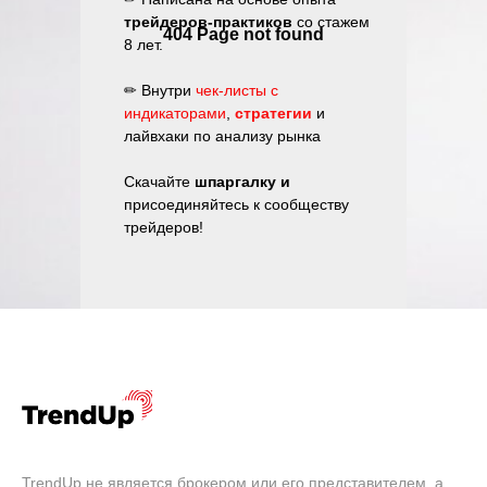
трейдеров-практиков
со стажем
8 лет.
✏ Внутри
чек-листы с
индикаторами
,
стратегии
и
лайвхаки по анализу рынка
Скачайте
шпаргалку и
присоединяйтесь к сообществу
трейдеров!
TrendUp не является брокером или его представителем, а