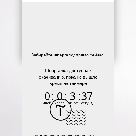
Забирайте шпаргалку прямо сейчас!
Шпаргалка доступна к
скачиванию, пока не вышло
время на таймере
0
:
0
:
3
:
37
дней
часов
минут
секунд
✏ Написана на основе опыта