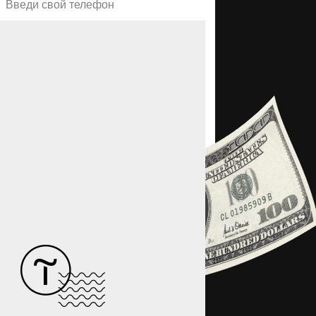
Введи свой телефон
СМС со ссылкой на урок
дёт за 10 минут до начала
урока