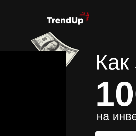
Как
10
на инв