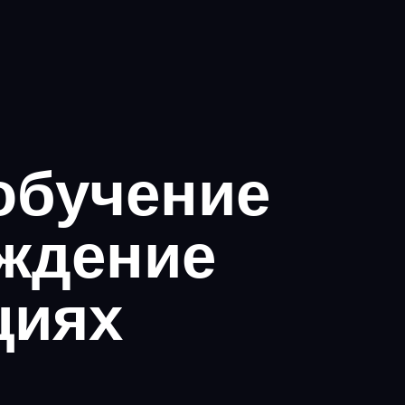
 обучение
ждение
циях