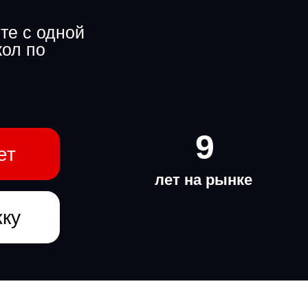
те с одной
кол по
9
ет
лет на рынке
жку