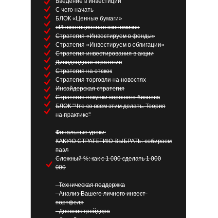
Введение в инвестиции
С чего начать
БЛОК «Ценные бумаги»
«Инвестиционная экономика»
Стратегия «Инвестируем в фонды»
Стратегия «Инвестируем в облигации»
Стратегия инвестирования в акции
Дивидендная стратегия
Стратегия на отскок
Стратегия торговли на новостях
Инсайдерская стратегия
Стратегия покупки хорошего бизнеса
БЛОК "Что со всем этим делать. Теория
на практике"
Финальные уроки:
КАКУЮ СТРАТЕГИЮ ВЫБРАТЬ: собираем
пазл
Сложный %: как с 1 000 сделать 1 000
000
- Техническая поддержка
- Анализ Вашего личного инвест-
портфеля
- Дневник трейдера